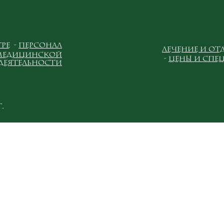
тре
Персонал
Лечение и отд
 медицинской
Цены и спе
деятельности
.